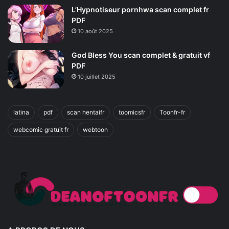
L’Hypnotiseur pornhwa scan complet fr
PDF
10 août 2025
God Bless You scan complet & gratuit vf
PDF
10 juillet 2025
latina
pdf
scan hentaifr
toomicsfr
Toonfr-fr
webcomic gratuit fr
webtoon