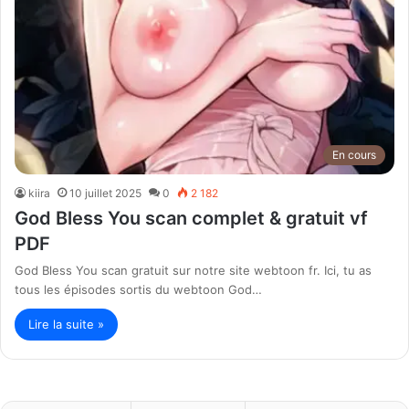
En cours
kiira
10 juillet 2025
0
2 182
God Bless You scan complet & gratuit vf
PDF
God Bless You scan gratuit sur notre site webtoon fr. Ici, tu as
tous les épisodes sortis du webtoon God…
Lire la suite »