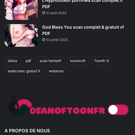
L’Hypnotiseur pornhwa scan complet fr
PDF
10 août 2025
God Bless You scan complet & gratuit vf
PDF
10 juillet 2025
latina
pdf
scan hentaifr
toomicsfr
Toonfr-fr
webcomic gratuit fr
webtoon
A PROPOS DE NOUS