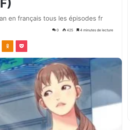
DF)
 en français tous les épisodes fr
0
425
4 minutes de lecture
ontakte
Odnoklassniki
Pocket