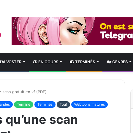
AI VOSTFR
EN COURS
TERMINÉS
GENRES
e scan gratuit en vf (PDF)
andés
Terminé
Terminés
Tout
Webtoons matures
es qu’une scan