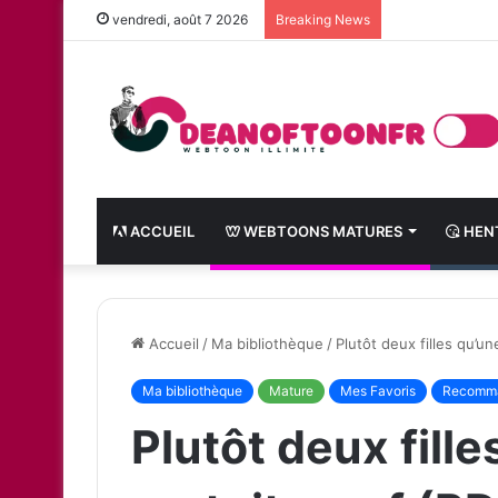
vendredi, août 7 2026
Breaking News
ACCUEIL
WEBTOONS MATURES
HENT
Accueil
/
Ma bibliothèque
/
Plutôt deux filles qu’un
Ma bibliothèque
Mature
Mes Favoris
Recomm
Plutôt deux fill