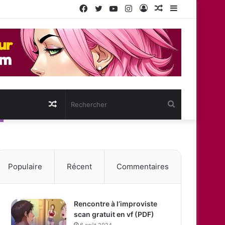
Facebook
Twitter
YouTube
Instagram
Connexion
Article
Sidebar
Aléatoire
(barre
latérale)
Article
Rechercher
Aléatoire
Populaire
Récent
Commentaires
Rencontre à l’improviste
scan gratuit en vf (PDF)
6 août 2024