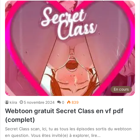
En cours
kiira
5 novembre 2024
0
839
Webtoon gratuit Secret Class en vf pdf
(complet)
Secret Class scan, Ici, tu as tous les épisodes sortis du webtoon
en question. Vous êtes invité(e) à explorer, lire…