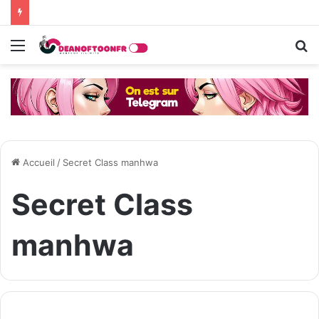
Menu
R
Accueil
/
Secret Class manhwa
Secret Class
manhwa