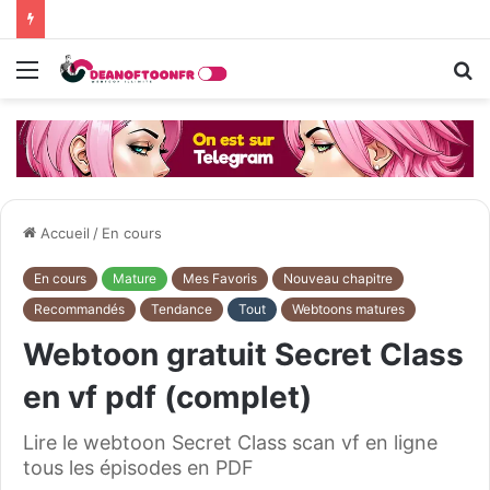
Menu
R
Accueil
/
En cours
En cours
Mature
Mes Favoris
Nouveau chapitre
Recommandés
Tendance
Tout
Webtoons matures
Webtoon gratuit Secret Class
en vf pdf (complet)
Lire le webtoon Secret Class scan vf en ligne
tous les épisodes en PDF