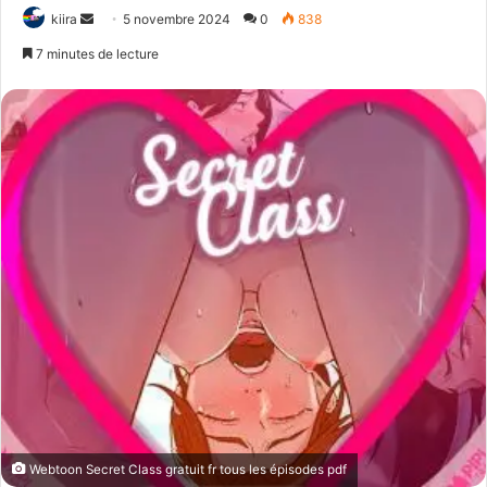
kiira
E
5 novembre 2024
0
838
n
7 minutes de lecture
v
o
y
e
r
u
n
c
o
u
r
r
i
e
l
Webtoon Secret Class gratuit fr tous les épisodes pdf